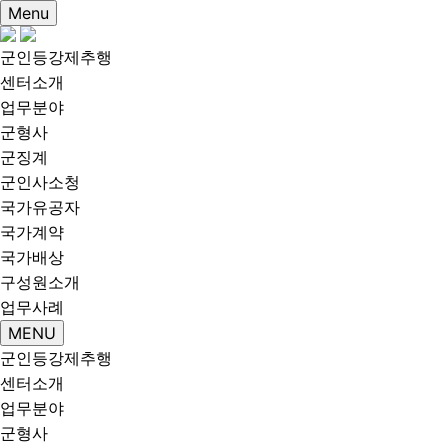
Menu
군인등강제추행
센터소개
업무분야
군형사
군징계
군인사소청
국가유공자
국가계약
국가배상
구성원소개
업무사례
MENU
군인등강제추행
센터소개
업무분야
군형사